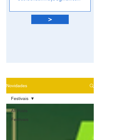
>
Novidades
Festivais
All Posts
Festivais