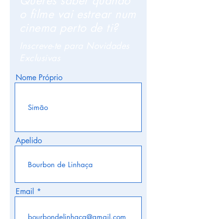
Queres saber quando
o filme vai estrear num
cinema perto de ti?
Inscreve-te para Novidades
Exclusivas
Nome Próprio
Apelido
Email